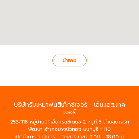
นำทาง
บริษัทรับเหมาพ่นสีเท็กซ์เจอร์ - เอ็น.เอส.เทค
เจอร์
253/118 หมู่บ้านบีทีเอ็น เรสซิเดนซ์ 2 หมู่ที่ 5 ตำบลบางรัก
พัฒนา อำเภอบางบัวทอง นนทบุรี 11110
เปิดทำการ วันจันทร์ - วันเสาร์ เวลา 9.00 - 18.00 น.